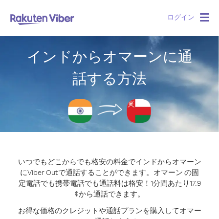
ログイン
Togg
navig
インドからオマーンに通
話する方法
いつでもどこからでも格安の料金でインドからオマーン
にViber Outで通話することができます。
オマーン の固
定電話でも携帯電話でも通話料は格安！1分間あたり17.9
¢から通話できます。
お得な価格のクレジットや通話プランを購入してオマー