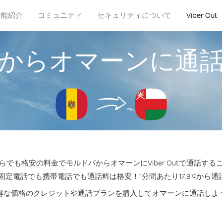
機能紹介
コミュニティ
セキュリティについて
Viber Out
からオマーンに通
らでも格安の料金でモルドバからオマーンにViber Outで通話する
固定電話でも携帯電話でも通話料は格安！1分間あたり17.9 ¢から
得な価格のクレジットや通話プランを購入してオマーンに通話しよ