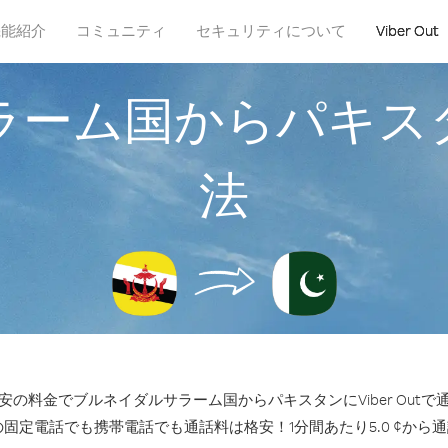
機能紹介
コミュニティ
セキュリティについて
Viber Out
ラーム国からパキス
法
の料金でブルネイダルサラーム国からパキスタンにViber Out
の固定電話でも携帯電話でも通話料は格安！1分間あたり5.0 ¢から