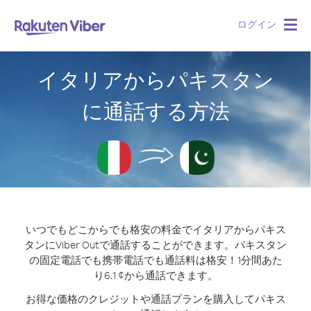
ログイン
Togg
navig
イタリアからパキスタン
に通話する方法
いつでもどこからでも格安の料金でイタリアからパキス
タンにViber Outで通話することができます。
パキスタン
の固定電話でも携帯電話でも通話料は格安！1分間あた
り6.1 ¢から通話できます。
お得な価格のクレジットや通話プランを購入してパキス