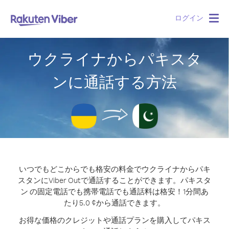
ログイン
Togg
navig
ウクライナからパキスタ
ンに通話する方法
いつでもどこからでも格安の料金でウクライナからパキ
スタンにViber Outで通話することができます。
パキスタ
ン の固定電話でも携帯電話でも通話料は格安！1分間あ
たり5.0 ¢から通話できます。
お得な価格のクレジットや通話プランを購入してパキス