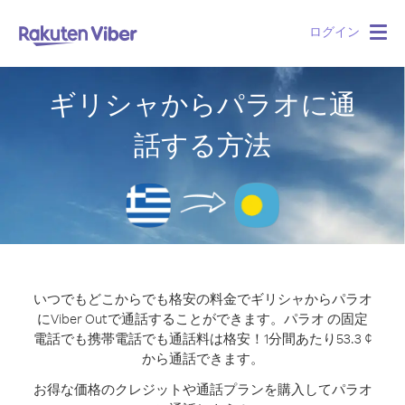
ログイン
Togg
navig
ギリシャからパラオに通
話する方法
いつでもどこからでも格安の料金でギリシャからパラオ
にViber Outで通話することができます。
パラオ の固定
電話でも携帯電話でも通話料は格安！1分間あたり53.3 ¢
から通話できます。
お得な価格のクレジットや通話プランを購入してパラオ