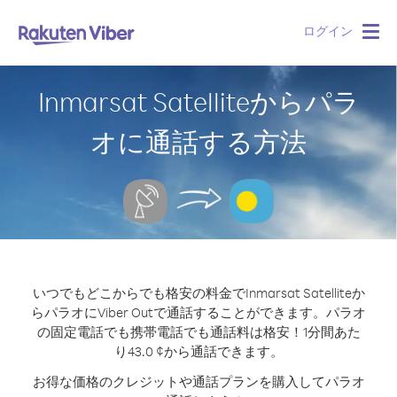
ログイン
Togg
navig
Inmarsat Satelliteからパラ
オに通話する方法
いつでもどこからでも格安の料金でInmarsat Satelliteか
らパラオにViber Outで通話することができます。
パラオ
の固定電話でも携帯電話でも通話料は格安！1分間あた
り43.0 ¢から通話できます。
お得な価格のクレジットや通話プランを購入してパラオ