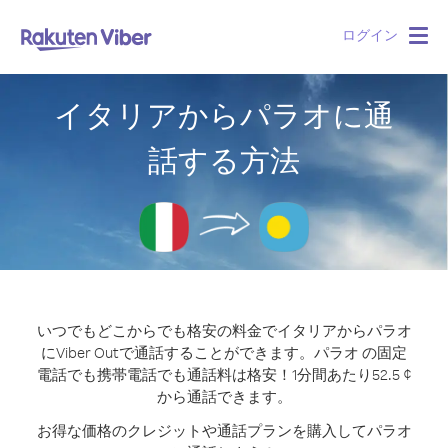
ログイン
Togg
navig
イタリアからパラオに通
話する方法
いつでもどこからでも格安の料金でイタリアからパラオ
にViber Outで通話することができます。
パラオ の固定
電話でも携帯電話でも通話料は格安！1分間あたり52.5 ¢
から通話できます。
お得な価格のクレジットや通話プランを購入してパラオ