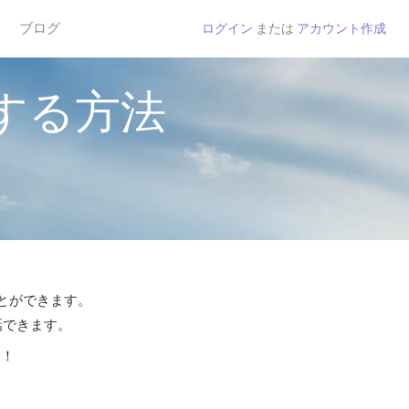
ブログ
ログイン
または
アカウント作成
する方法
ことができます。
話できます。
う！