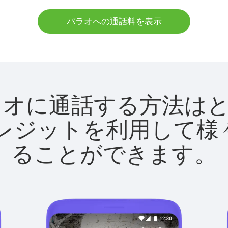
パラオへの通話料を表示
tでパラオに通話する方法
utクレジットを利用し
ることができます。