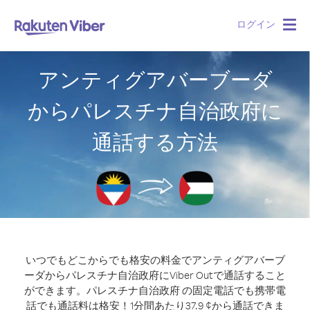
ログイン
Togg
navig
アンティグアバーブーダ
からパレスチナ自治政府に
通話する方法
いつでもどこからでも格安の料金でアンティグアバーブ
ーダからパレスチナ自治政府にViber Outで通話すること
ができます。
パレスチナ自治政府 の固定電話でも携帯電
話でも通話料は格安！1分間あたり37.9 ¢から通話できま