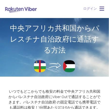
ログイン
Togg
navig
中央アフリカ共和国からパ
レスチナ自治政府に通話す
る方法
いつでもどこからでも格安の料金で中央アフリカ共和国
からパレスチナ自治政府にViber Outで通話することがで
きます。
パレスチナ自治政府 の固定電話でも携帯電話で
も通話料は格安！1分間あたり37.9 ¢から通話できます。