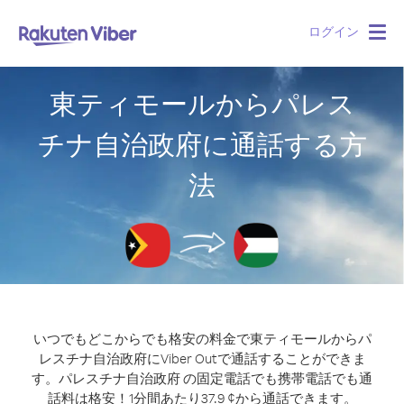
ログイン
Togg
navig
東ティモールからパレス
チナ自治政府に通話する方
法
いつでもどこからでも格安の料金で東ティモールからパ
レスチナ自治政府にViber Outで通話することができま
す。
パレスチナ自治政府 の固定電話でも携帯電話でも通
話料は格安！1分間あたり37.9 ¢から通話できます。