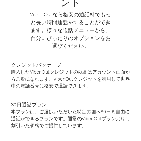
ント
Viber Outなら格安の通話料でもっ
と長い時間通話をすることができ
ます。様々な通話メニューから、
自分にぴったりのオプションをお
選びください。
クレジットパッケージ
購入したViber Outクレジットの残高はアカウント画面か
らご覧になれます。Viber Outクレジットを利用して世界
中の電話番号に格安で通話できます。
30日通話プラン
本プランは、ご選択いただいた特定の国へ30日間自由に
通話ができるプランです。通常のViber Outプランよりも
割引いた価格でご提供しています。