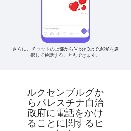
さらに、チャットの上部から[Viber Outで通話]を選
択して通話することもできます。
ルクセンブルグか
らパレスチナ自治
政府に電話をかけ
ることに関するヒ