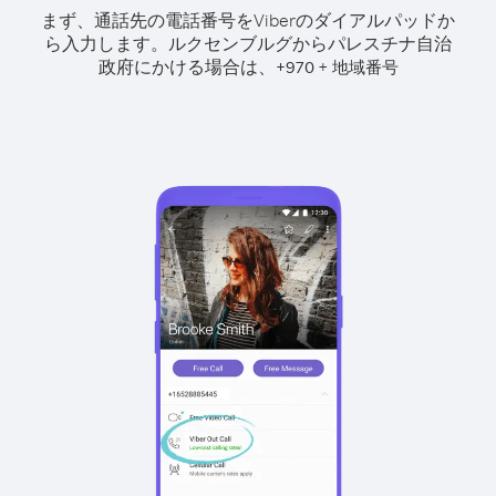
まず、通話先の電話番号をViberのダイアルパッドか
ら入力します。
ルクセンブルグからパレスチナ自治
政府にかける場合は、
+
+
970
地域番号