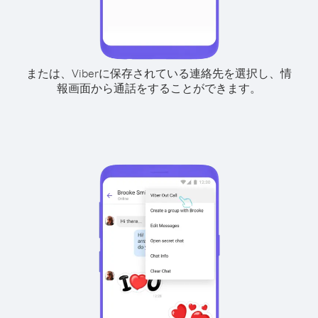
または、Viberに保存されている連絡先を選択し、情
報画面から通話をすることができます。