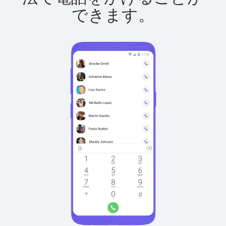
できます。