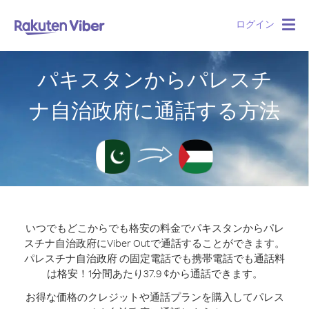
ログイン
Togg
navig
パキスタンからパレスチ
ナ自治政府に通話する方法
いつでもどこからでも格安の料金でパキスタンからパレ
スチナ自治政府にViber Outで通話することができます。
パレスチナ自治政府 の固定電話でも携帯電話でも通話料
は格安！1分間あたり37.9 ¢から通話できます。
お得な価格のクレジットや通話プランを購入してパレス