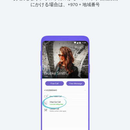
にかける場合は、
+
+
970
地域番号