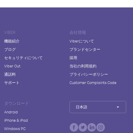
VIBER
会社情報
機能紹介
Viberについて
ブログ
ブランドセンター
セキュリティについて
採用
Viber Out
当社の利用規約
通話料
プライバシーポリシー
サポート
Customer Complaints Code
ダウンロード
日本語
Android
iPhone & iPad
Windows PC