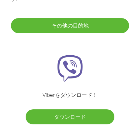
その他の目的地
Viberをダウンロード！
ダウンロード