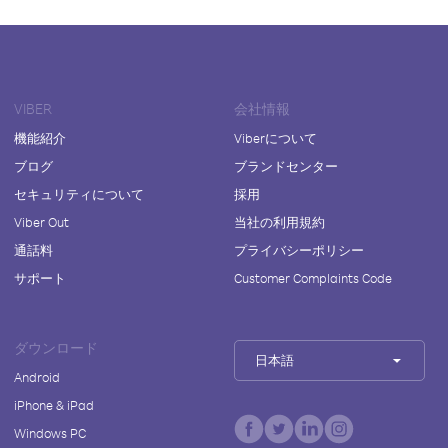
VIBER
会社情報
機能紹介
Viberについて
ブログ
ブランドセンター
セキュリティについて
採用
Viber Out
当社の利用規約
通話料
プライバシーポリシー
サポート
Customer Complaints Code
ダウンロード
日本語
Android
iPhone & iPad
Windows PC