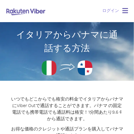
ログイン
Togg
navig
イタリアからパナマに通
話する方法
いつでもどこからでも格安の料金でイタリアからパナマ
にViber Outで通話することができます。
パナマ の固定
電話でも携帯電話でも通話料は格安！1分間あたり9.6 ¢
から通話できます。
お得な価格のクレジットや通話プランを購入してパナマ