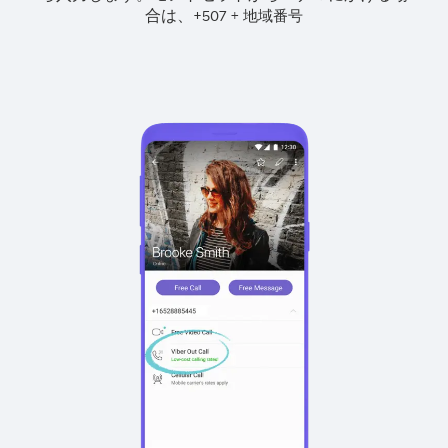
合は、
+
+
507
地域番号