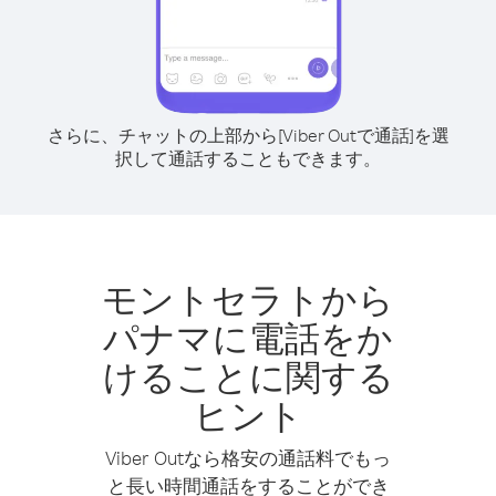
さらに、チャットの上部から[Viber Outで通話]を選
択して通話することもできます。
モントセラトから
パナマに電話をか
けることに関する
ヒント
Viber Outなら格安の通話料でもっ
と長い時間通話をすることができ