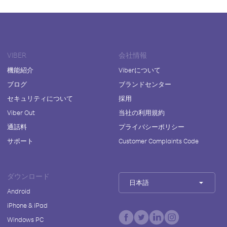
VIBER
会社情報
機能紹介
Viberについて
ブログ
ブランドセンター
セキュリティについて
採用
Viber Out
当社の利用規約
通話料
プライバシーポリシー
サポート
Customer Complaints Code
ダウンロード
日本語
Android
iPhone & iPad
Windows PC