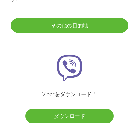
その他の目的地
Viberをダウンロード！
ダウンロード