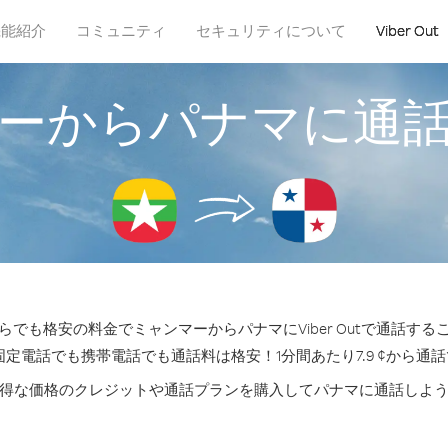
機能紹介
コミュニティ
セキュリティについて
Viber Out
ーからパナマに通
らでも格安の料金でミャンマーからパナマにViber Outで通話する
固定電話でも携帯電話でも通話料は格安！1分間あたり7.9 ¢から通
得な価格のクレジットや通話プランを購入してパナマに通話しよ