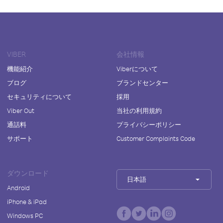
VIBER
会社情報
機能紹介
Viberについて
ブログ
ブランドセンター
セキュリティについて
採用
Viber Out
当社の利用規約
通話料
プライバシーポリシー
サポート
Customer Complaints Code
ダウンロード
日本語
Android
iPhone & iPad
Windows PC