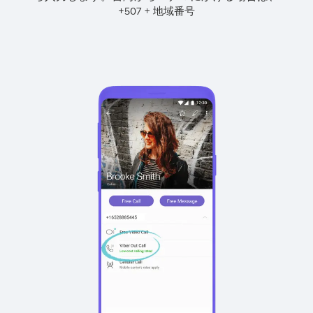
+
+
507
地域番号