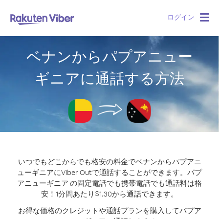
ログイン
Togg
navig
ベナンからパプアニュー
ギニアに通話する方法
いつでもどこからでも格安の料金でベナンからパプアニ
ューギニアにViber Outで通話することができます。
パプ
アニューギニア の固定電話でも携帯電話でも通話料は格
安！1分間あたり$1.30から通話できます。
お得な価格のクレジットや通話プランを購入してパプア