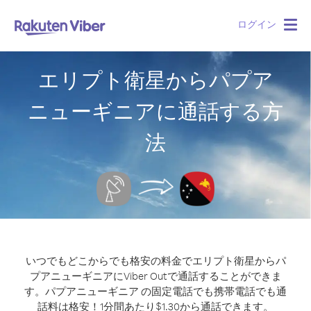
ログイン
Togg
navig
エリプト衛星からパプア
ニューギニアに通話する方
法
いつでもどこからでも格安の料金でエリプト衛星からパ
プアニューギニアにViber Outで通話することができま
す。
パプアニューギニア の固定電話でも携帯電話でも通
話料は格安！1分間あたり$1.30から通話できます。