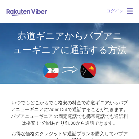
ログイン
Togg
navig
赤道ギニアからパプアニ
ューギニアに通話する方法
いつでもどこからでも格安の料金で赤道ギニアからパプ
アニューギニアにViber Outで通話することができます。
パプアニューギニア の固定電話でも携帯電話でも通話料
は格安！1分間あたり$1.30から通話できます。
お得な価格のクレジットや通話プランを購入してパプア