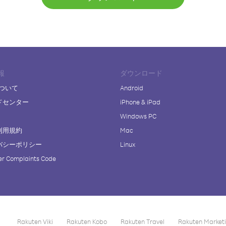
報
ダウンロード
について
Android
ドセンター
iPhone & iPad
Windows PC
利用規約
Mac
バシーポリシー
Linux
r Complaints Code
Rakuten Viki
Rakuten Kobo
Rakuten Travel
Rakuten Market