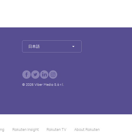
日本語
©
2026
Viber Media S.à r.l.
ing
Rakuten Insight
Rakuten TV
About Rakuten