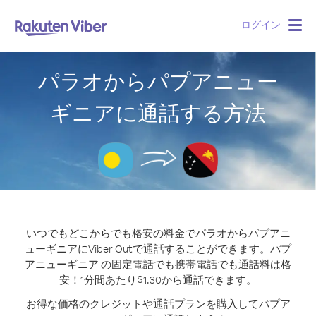
ログイン
Togg
navig
パラオからパプアニュー
ギニアに通話する方法
いつでもどこからでも格安の料金でパラオからパプアニ
ューギニアにViber Outで通話することができます。
パプ
アニューギニア の固定電話でも携帯電話でも通話料は格
安！1分間あたり$1.30から通話できます。
お得な価格のクレジットや通話プランを購入してパプア