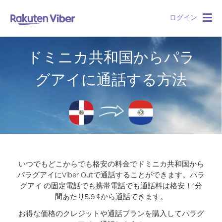
ログイン
Togg
navig
ドミニカ共和国からパラ
グアイに通話する方法
いつでもどこからでも格安の料金でドミニカ共和国から
パラグアイにViber Outで通話することができます。
パラ
グアイ の固定電話でも携帯電話でも通話料は格安！1分
間あたり5.9 ¢から通話できます。
お得な価格のクレジットや通話プランを購入してパラグ