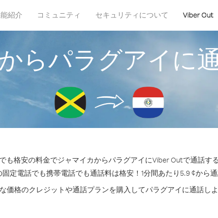
機能紹介
コミュニティ
セキュリティについて
Viber Out
からパラグアイに
も格安の料金でジャマイカからパラグアイにViber Outで通話
の固定電話でも携帯電話でも通話料は格安！1分間あたり5.9 ¢から
な価格のクレジットや通話プランを購入してパラグアイに通話し