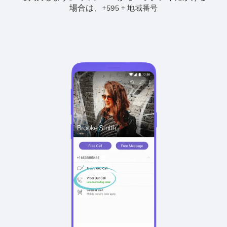
場合は、
+
+
595
地域番号