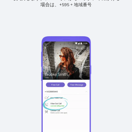
場合は、
+
+
595
地域番号