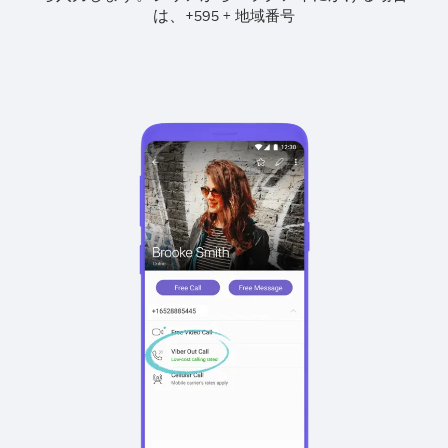
は、
+
+
595
地域番号