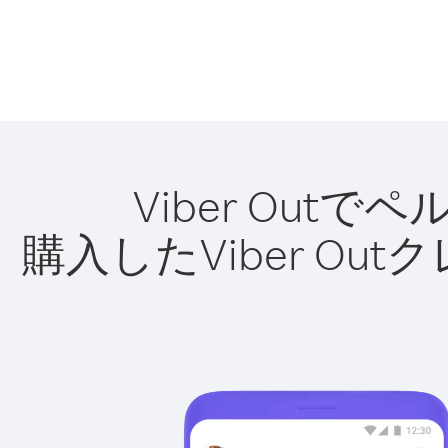
Viber Ou
購入したViber O