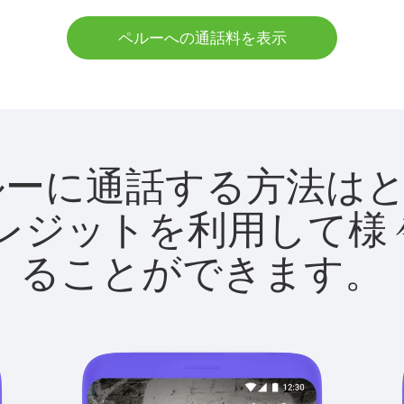
ペルーへの通話料を表示
tでペルーに通話する方法
utクレジットを利用し
ることができます。