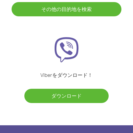
その他の目的地を検索
Viberをダウンロード！
ダウンロード