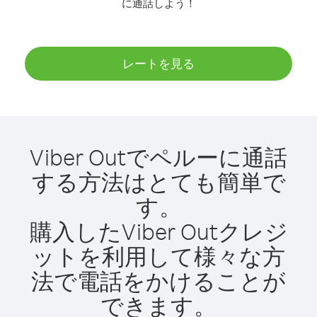
に通話しよう！
レートを見る
Viber Outでペルーに通話
する方法はとても簡単で
す。
購入したViber Outクレジ
ットを利用して様々な方
法で電話をかけることが
できます。