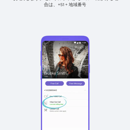
合は、
+
+
51
地域番号