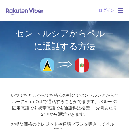
ログイン
Togg
navig
セントルシアからペルー
に通話する方法
いつでもどこからでも格安の料金でセントルシアからペ
ルーにViber Outで通話することができます。
ペルー の
固定電話でも携帯電話でも通話料は格安！1分間あたり
2.1 ¢から通話できます。
お得な価格のクレジットや通話プランを購入してペルー