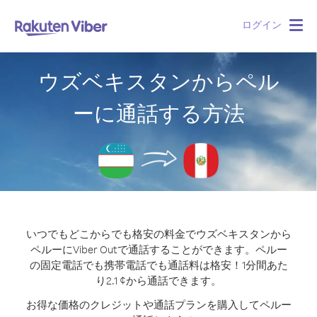
ログイン
Togg
navig
ウズベキスタンからペル
ーに通話する方法
いつでもどこからでも格安の料金でウズベキスタンから
ペルーにViber Outで通話することができます。
ペルー
の固定電話でも携帯電話でも通話料は格安！1分間あた
り2.1 ¢から通話できます。
お得な価格のクレジットや通話プランを購入してペルー