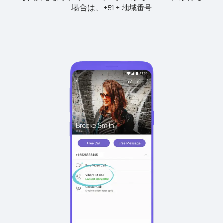
場合は、
+
+
51
地域番号