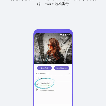
は、
+
+
63
地域番号