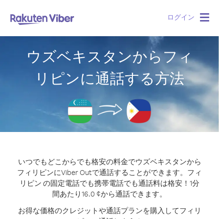
ログイン
Togg
navig
ウズベキスタンからフィ
リピンに通話する方法
いつでもどこからでも格安の料金でウズベキスタンから
フィリピンにViber Outで通話することができます。
フィ
リピン の固定電話でも携帯電話でも通話料は格安！1分
間あたり16.0 ¢から通話できます。
お得な価格のクレジットや通話プランを購入してフィリ