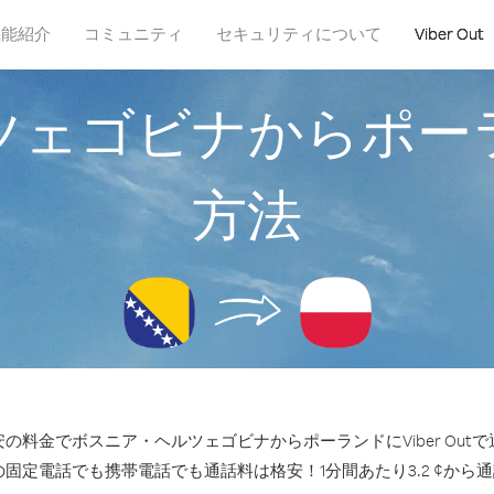
機能紹介
コミュニティ
セキュリティについて
Viber Out
ツェゴビナからポー
方法
の料金でボスニア・ヘルツェゴビナからポーランドにViber Out
の固定電話でも携帯電話でも通話料は格安！1分間あたり3.2 ¢から