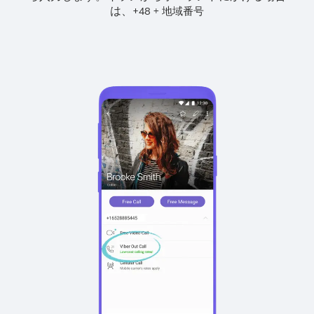
は、
+
+
48
地域番号