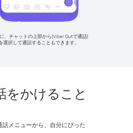
に、チャットの上部から[Viber Outで通話]
を選択して通話することもできます。
話をかけること
な通話メニューから、自分にぴった