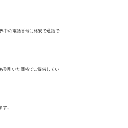
て世界中の電話番号に格安で通話で
よりも割引いた価格でご提供してい
ます。