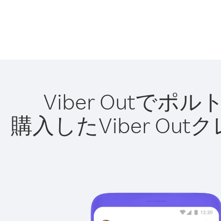
Viber Out
購入したViber O