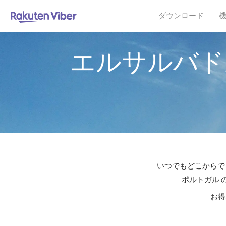
ダウンロード
エルサルバド
いつでもどこからでも
ポルトガル 
お得