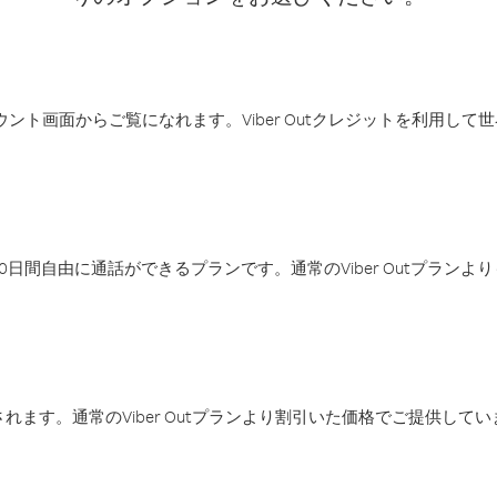
アカウント画面からご覧になれます。Viber Outクレジットを利用し
日間自由に通話ができるプランです。通常のViber Outプラン
ます。通常のViber Outプランより割引いた価格でご提供してい