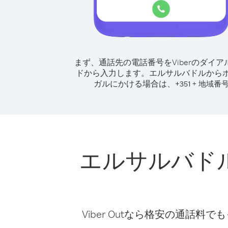
まず、通話先の電話番号をViberのダイア
ドから入力します。
エルサルバドルから
ガルにかける場合は、
+
+
351
地域番
エルサルバド
Viber Outなら格安の通