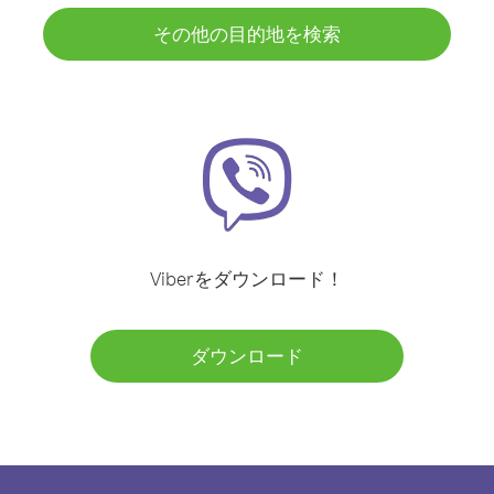
その他の目的地を検索
Viberをダウンロード！
ダウンロード