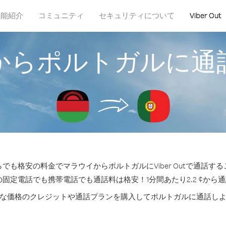
機能紹介
コミュニティ
セキュリティについて
Viber Out
からポルトガルに通
でも格安の料金でマラウイからポルトガルにViber Outで通話す
の固定電話でも携帯電話でも通話料は格安！1分間あたり2.2 ¢から
な価格のクレジットや通話プランを購入してポルトガルに通話し