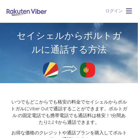
ログイン
Togg
navig
セイシェルからポルトガ
ルに通話する方法
いつでもどこからでも格安の料金でセイシェルからポル
トガルにViber Outで通話することができます。
ポルトガ
ル の固定電話でも携帯電話でも通話料は格安！1分間あ
たり2.2 ¢から通話できます。
お得な価格のクレジットや通話プランを購入してポルト