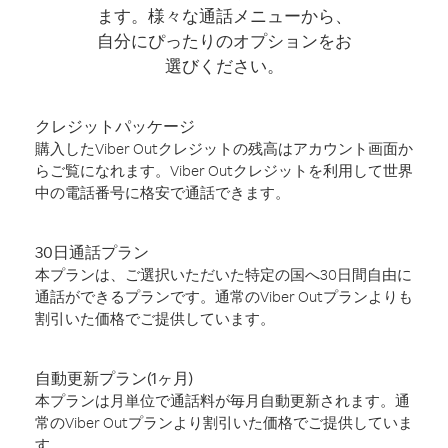
ます。様々な通話メニューから、
自分にぴったりのオプションをお
選びください。
クレジットパッケージ
購入したViber Outクレジットの残高はアカウント画面か
らご覧になれます。Viber Outクレジットを利用して世界
中の電話番号に格安で通話できます。
30日通話プラン
本プランは、ご選択いただいた特定の国へ30日間自由に
通話ができるプランです。通常のViber Outプランよりも
割引いた価格でご提供しています。
自動更新プラン(1ヶ月)
本プランは月単位で通話料が毎月自動更新されます。通
常のViber Outプランより割引いた価格でご提供していま
す。