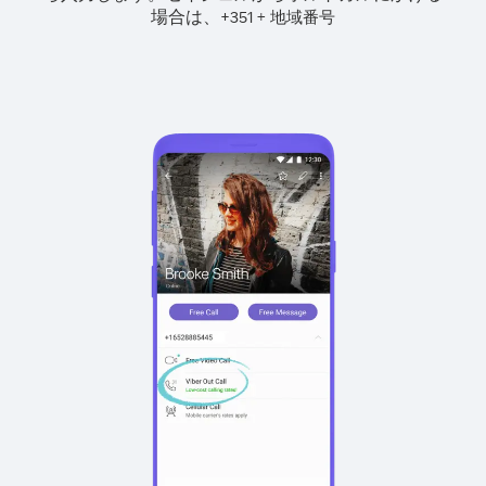
場合は、
+
+
351
地域番号