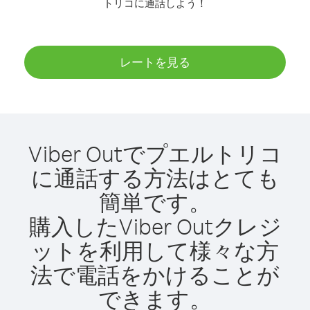
トリコに通話しよう！
レートを見る
Viber Outでプエルトリコ
に通話する方法はとても
簡単です。
購入したViber Outクレジ
ットを利用して様々な方
法で電話をかけることが
できます。