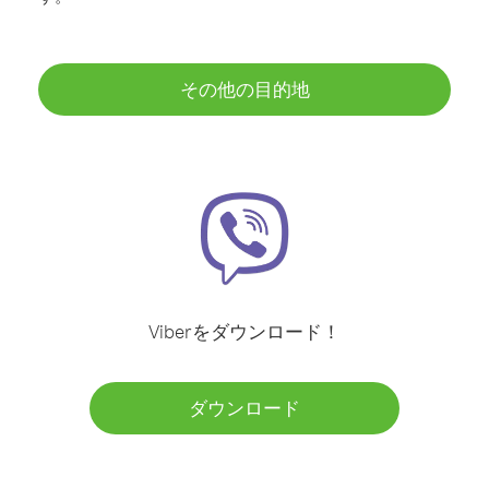
その他の目的地
Viberをダウンロード！
ダウンロード