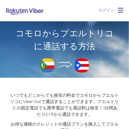
ログイン
Togg
navig
コモロからプエルトリコ
に通話する方法
いつでもどこからでも格安の料金でコモロからプエルト
リコにViber Outで通話することができます。
プエルトリ
コ の固定電話でも携帯電話でも通話料は格安！1分間あ
たり2.1 ¢から通話できます。
お得な価格のクレジットや通話プランを購入してプエル