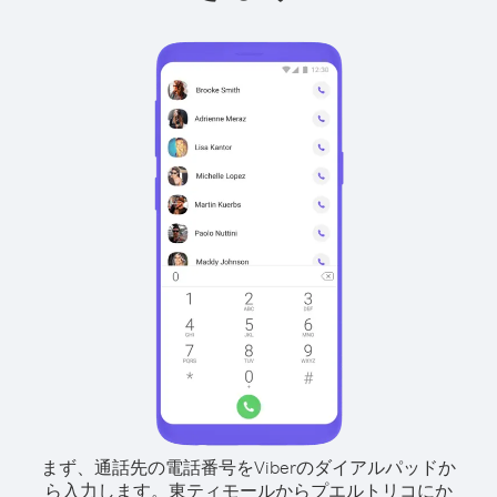
まず、通話先の電話番号をViberのダイアルパッドか
ら入力します。
東ティモールからプエルトリコにか