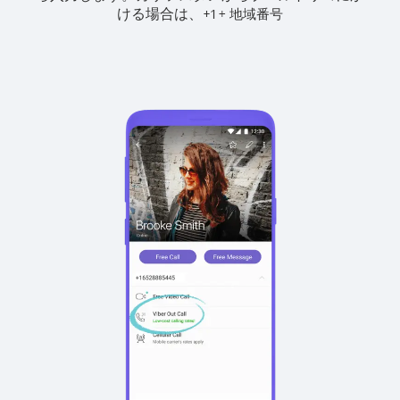
ける場合は、
+
+
1
地域番号