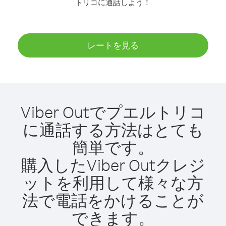
トリコに通話しよう！
レートを見る
Viber Outでプエルトリコ
に通話する方法はとても
簡単です。
購入したViber Outクレジ
ットを利用して様々な方
法で電話をかけることが
できます。