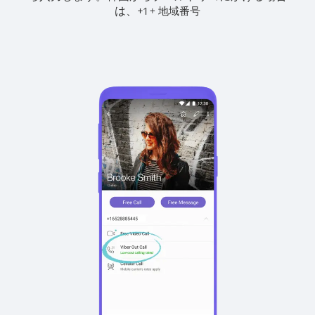
は、
+
+
1
地域番号