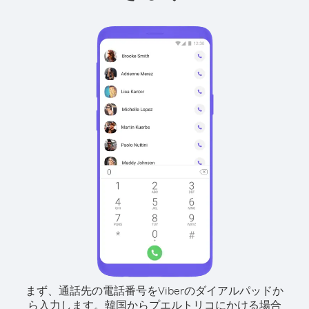
まず、通話先の電話番号をViberのダイアルパッドか
ら入力します。
韓国からプエルトリコにかける場合