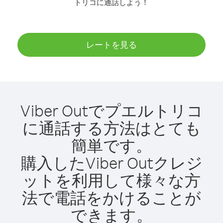
トリコに通話しよう！
レートを見る
Viber Outでプエルトリコ
に通話する方法はとても
簡単です。
購入したViber Outクレジ
ットを利用して様々な方
法で電話をかけることが
できます。