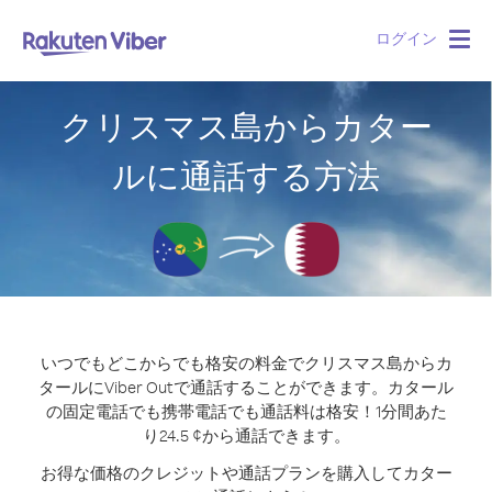
ログイン
Togg
navig
クリスマス島からカター
ルに通話する方法
いつでもどこからでも格安の料金でクリスマス島からカ
タールにViber Outで通話することができます。
カタール
の固定電話でも携帯電話でも通話料は格安！1分間あた
り24.5 ¢から通話できます。
お得な価格のクレジットや通話プランを購入してカター