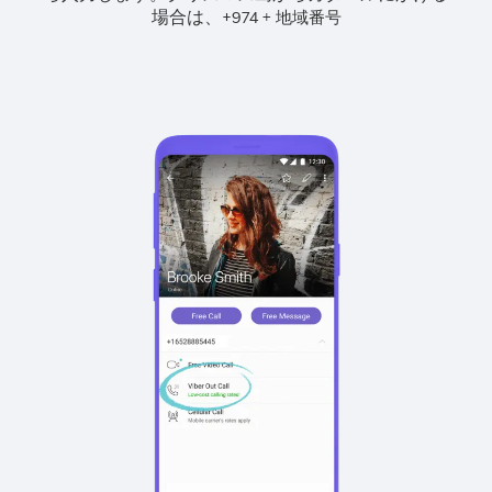
場合は、
+
+
974
地域番号