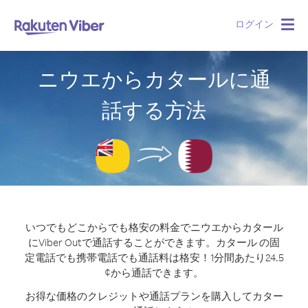
ログイン
Togg
navig
ニウエからカタールに通
話する方法
いつでもどこからでも格安の料金でニウエからカタール
にViber Outで通話することができます。
カタール の固
定電話でも携帯電話でも通話料は格安！1分間あたり24.5
¢から通話できます。
お得な価格のクレジットや通話プランを購入してカター