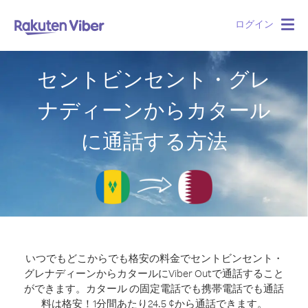
ログイン
Togg
navig
セントビンセント・グレ
ナディーンからカタール
に通話する方法
いつでもどこからでも格安の料金でセントビンセント・
グレナディーンからカタールにViber Outで通話すること
ができます。
カタール の固定電話でも携帯電話でも通話
料は格安！1分間あたり24.5 ¢から通話できます。