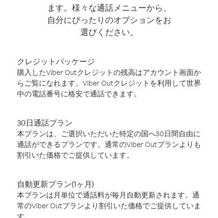
ます。様々な通話メニューから、
自分にぴったりのオプションをお
選びください。
クレジットパッケージ
購入したViber Outクレジットの残高はアカウント画面か
らご覧になれます。Viber Outクレジットを利用して世界
中の電話番号に格安で通話できます。
30日通話プラン
本プランは、ご選択いただいた特定の国へ30日間自由に
通話ができるプランです。通常のViber Outプランよりも
割引いた価格でご提供しています。
自動更新プラン(1ヶ月)
本プランは月単位で通話料が毎月自動更新されます。通
常のViber Outプランより割引いた価格でご提供していま
す。