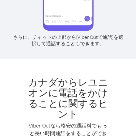
さらに、チャットの上部から[Viber Outで通話]を選
択して通話することもできます。
カナダからレユニ
オンに電話をかけ
ることに関するヒ
ント
Viber Outなら格安の通話料でもっ
と長い時間通話をすることができ