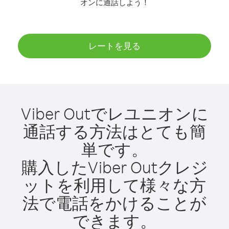
オンに通話しよう！
レートを見る
Viber Outでレユニオンに
通話する方法はとても簡
単です。
購入したViber Outクレジ
ットを利用して様々な方
法で電話をかけることが
できます。