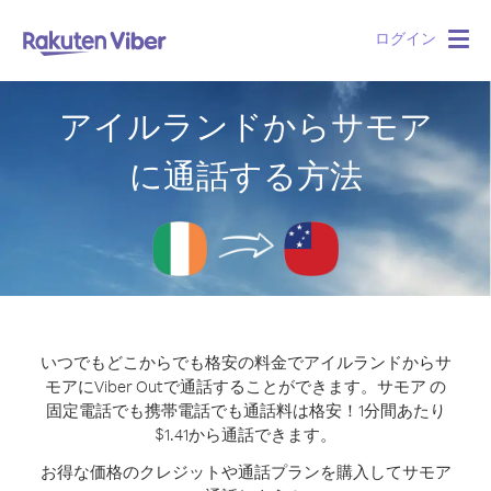
ログイン
Togg
navig
アイルランドからサモア
に通話する方法
いつでもどこからでも格安の料金でアイルランドからサ
モアにViber Outで通話することができます。
サモア の
固定電話でも携帯電話でも通話料は格安！1分間あたり
$1.41から通話できます。
お得な価格のクレジットや通話プランを購入してサモア